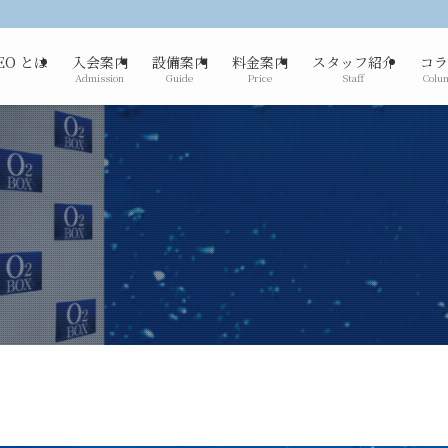
XEO とは
入会案内
設備案内
料金案内
スタッフ紹介
コラ
Admission
Guide
Price
Staff
Colu