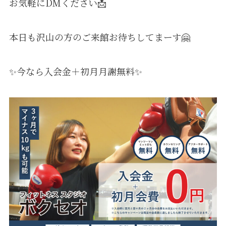
お気軽にDMください📩
本日も沢山の方のご来館お待ちしてまーす🤗
✨今なら入会金＋初月月謝無料✨